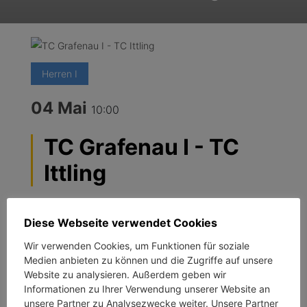
Herren I
04 Mai
10:00
TC Grafenau I - TC
Ittling
Tennisheim
Spitzbergweg 16, 94481
Grafenau
Grafenau
Diese Webseite verwendet Cookies
Wir verwenden Cookies, um Funktionen für soziale
Medien anbieten zu können und die Zugriffe auf unsere
QR-Code scannen
Website zu analysieren. Außerdem geben wir
Informationen zu Ihrer Verwendung unserer Website an
unsere Partner zu Analysezwecke weiter. Unsere Partner