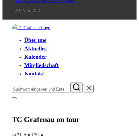
TC Grafenau zieht Zwischenbilanz
20. Mai 2026
Zum
Inhalt
Über uns
springen
Aktuelles
Kalender
Mitgliedschaft
Kontakt
Suchen
nach:
Seitenleiste
&
Navigation
umschalten
TC Grafenau on tour
Veröffentlicht
an
21. April 2024